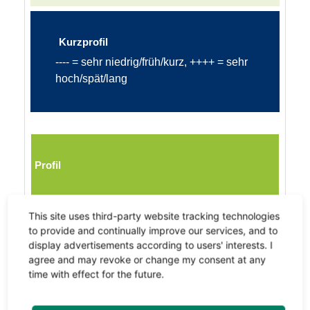
Kurzprofil
---- = sehr niedrig/früh/kurz, ++++ = sehr
hoch/spät/lang
Profil
- - - -
- - -
- -
-
0
+
+ +
+ + +
+ + + +
This site uses third-party website tracking technologies
to provide and continually improve our services, and to
display advertisements according to users' interests. I
agree and may revoke or change my consent at any
time with effect for the future.
Ährenschieben