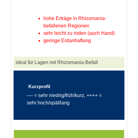
hohe Erträge in Rhizomania-
befallenen Regionen
sehr leicht zu roden (auch Hand)
geringe Erdanhaftung
ideal für Lagen mit Rhizomania-Befall
Kurzprofil
---- = sehr niedrig/früh/kurz, ++++ =
sehr hoch/spät/lang