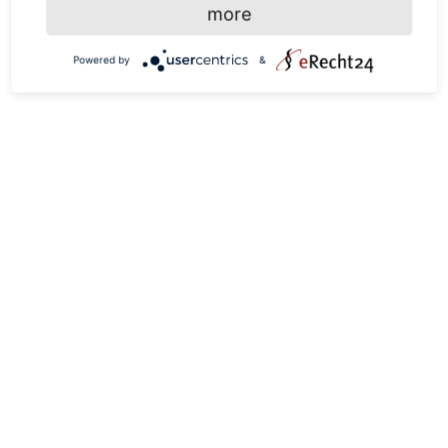
more
Form
Powered by
&
Sitz im Boden
Rübenfrischmasse
Rübentrockenmasse
Rübentrockensubstanzgehalt