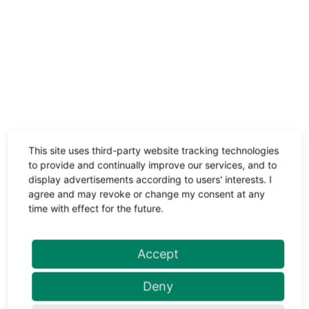
Profil
- - - -
- - -
- -
-
0
+
+ +
+ + +
+ + + +
---- = sehr niedrig/früh/kurz, ++++ = sehr
hoch/spät/lang
This site uses third-party website tracking technologies
to provide and continually improve our services, and to
display advertisements according to users' interests. I
agree and may revoke or change my consent at any
Ploidie
time with effect for the future.
Accept
Farbe
Deny