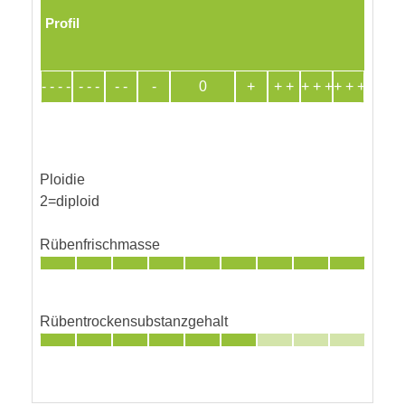
Profil
- - - -
- - -
- -
-
0
+
+ +
+ + +
+ + + +
Ploidie
2=diploid
Rübenfrischmasse
Rübentrockensubstanzgehalt